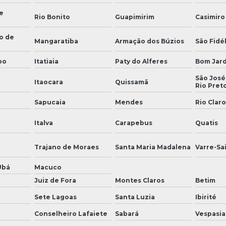
e
Rio Bonito
Guapimirim
Casimiro
o de
Mangaratiba
Armação dos Búzios
São Fidél
bo
Itatiaia
Paty do Alferes
Bom Jar
São José
Itaocara
Quissamã
Rio Pret
Sapucaia
Mendes
Rio Claro
Italva
Carapebus
Quatis
Trajano de Moraes
Santa Maria Madalena
Varre-Sa
Ubá
Macuco
Juiz de Fora
Montes Claros
Betim
Sete Lagoas
Santa Luzia
Ibirité
Conselheiro Lafaiete
Sabará
Vespasi