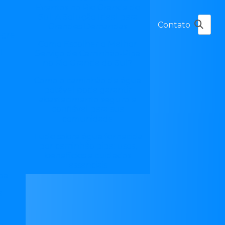
Eventos no Rio Grande do
Sul: A Solução Ideal para
Contato
Grandes Demandas
egre
Como Escolher o Melhor
l
Serviço de Caminhão-Pipa
no Rio Grande do Sul?
Como o caminhão de água
potável pode garantir
abastecimento seguro e
a
confiável para sua
comunidade
Tudo sobre água fornecida
por caminhão pipa: usos,
benefícios e cuidados
essenciais
pa
a