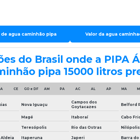
 de agua caminhão pipa
Valor da agua caminha
giões do Brasil onde a PIP
inhão pipa 15000 litros pr
BA
CE
GO e DF
AM
PA
AC
AL
AP
MA
M
Campos dos
ias
Nova Iguaçu
Belford 
Goytacazes
Magé
Itaboraí
Cabo Fri
Teresópolis
Rio das Ostras
Nilópolis
 Aldeia
Itaperuna
Japeri
Barra do 