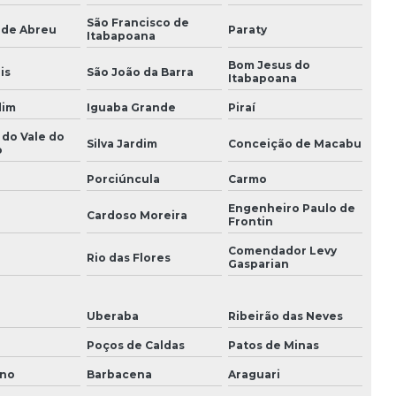
São Francisco de
 de Abreu
Paraty
Itabapoana
Bom Jesus do
is
São João da Barra
Itabapoana
dim
Iguaba Grande
Piraí
 do Vale do
Silva Jardim
Conceição de Macabu
o
Porciúncula
Carmo
Engenheiro Paulo de
Cardoso Moreira
Frontin
Comendador Levy
i
Rio das Flores
Gasparian
Uberaba
Ribeirão das Neves
Poços de Caldas
Patos de Minas
ano
Barbacena
Araguari