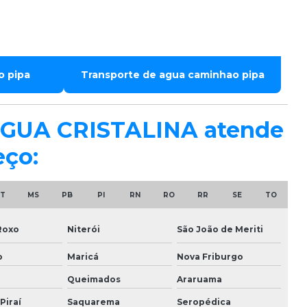
o pipa
Transporte de agua caminhao pipa
A ÁGUA CRISTALINA atende
eço:
T
MS
PB
PI
RN
RO
RR
SE
TO
Roxo
Niterói
São João de Meriti
o
Maricá
Nova Friburgo
Queimados
Araruama
Piraí
Saquarema
Seropédica