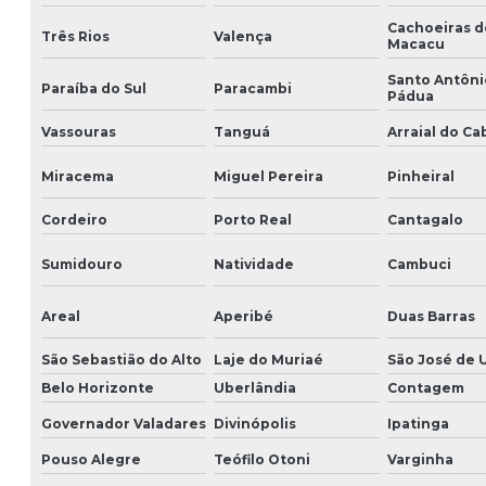
Cachoeiras d
Três Rios
Valença
Macacu
Santo Antôni
Paraíba do Sul
Paracambi
Pádua
Vassouras
Tanguá
Arraial do Ca
Miracema
Miguel Pereira
Pinheiral
Cordeiro
Porto Real
Cantagalo
Sumidouro
Natividade
Cambuci
Areal
Aperibé
Duas Barras
São Sebastião do Alto
Laje do Muriaé
São José de 
Belo Horizonte
Uberlândia
Contagem
Governador Valadares
Divinópolis
Ipatinga
Pouso Alegre
Teófilo Otoni
Varginha