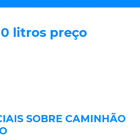
lor da agua caminhao pipa
Venda de agua caminhão 
 litros preço
CIAIS SOBRE CAMINHÃO
ÇO