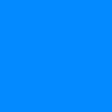
Caminhão pipa para lavar rua
Caminhão pipa litoral
minhão pipa novo hamburgo
Caminhão pipa porto al
Caminhão pipa preço
Caminhão pipa rio grande do su
Caminhão pipa valor
Distribuidora de água potável em caminhão pipa
Encher piscina caminhão pipa
Enchimento de piscin
Entrega de agua caminhao pipa
Fornecedor de água potável caminhão pipa
Fornecedores de agua caminhão pipa
ocação de caminhão pipa
Preço da água caminhão pi
Quanto custa o caminhão pipa
Serviço caminhão pip
Transporte de agua caminhao pipa