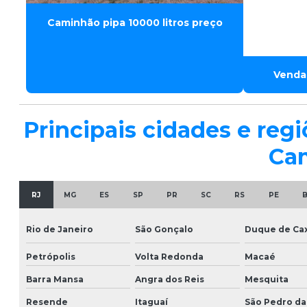
Caminhão pipa 10000 litros preço
Venda
Principais cidades e re
Cam
RJ
MG
ES
SP
PR
SC
RS
PE
Rio de Janeiro
São Gonçalo
Duque de Cax
Petrópolis
Volta Redonda
Macaé
Barra Mansa
Angra dos Reis
Mesquita
Resende
Itaguaí
São Pedro da