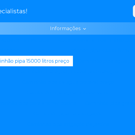
ialistas!
Informações
água caminhão pipa
Agua potavel em caminhao pip
inhão de agua potavel
Caminhão pipa 10000 litros p
nhão pipa 15000 litros preço
Caminhão pipa agua po
Caminhao pipa agua potavel porto alegre
Caminhão pipa de agua potavel preço
Caminhão pipa agua potavel valor
minhão pipa para encher piscina
Caminhão pipa gram
Caminhão pipa para irrigação
Caminhao pipa irrigação de jardins
Caminhão pipa lavagem de rua
Caminhão pipa lavar