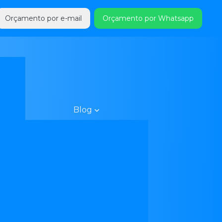
Orçamento por e-mail
Orçamento por Whatsapp
a
reço
tavel
Blog
Caminhão de água potável:
tudo que você precisa
saber
Caminhão-Pipa no Rio
ado
Grande do Sul: Solução
Prática para Emergências e
Necessidades Especiais de
Água
Caminhão-Pipa para