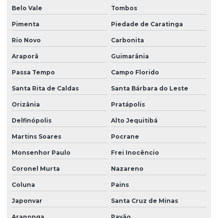
Belo Vale
Tombos
Pimenta
Piedade de Caratinga
Rio Novo
Carbonita
Araporã
Guimarânia
Passa Tempo
Campo Florido
Santa Rita de Caldas
Santa Bárbara do Leste
Orizânia
Pratápolis
Delfinópolis
Alto Jequitibá
Martins Soares
Pocrane
Monsenhor Paulo
Frei Inocêncio
Coronel Murta
Nazareno
Coluna
Pains
Japonvar
Santa Cruz de Minas
Araponga
Pavão