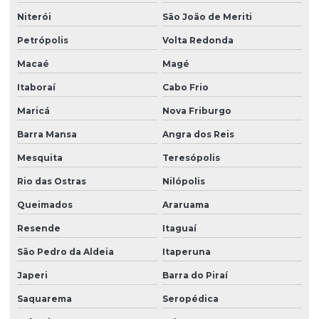
Niterói
São João de Meriti
Petrópolis
Volta Redonda
Macaé
Magé
Itaboraí
Cabo Frio
Maricá
Nova Friburgo
Barra Mansa
Angra dos Reis
Mesquita
Teresópolis
Rio das Ostras
Nilópolis
Queimados
Araruama
Resende
Itaguaí
São Pedro da Aldeia
Itaperuna
Japeri
Barra do Piraí
Saquarema
Seropédica