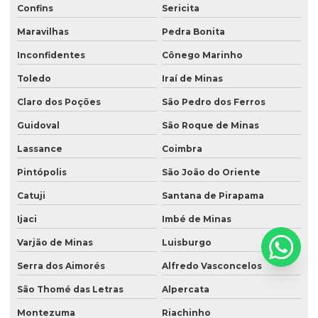
Confins
Sericita
Maravilhas
Pedra Bonita
Inconfidentes
Cônego Marinho
Toledo
Iraí de Minas
Claro dos Poções
São Pedro dos Ferros
Guidoval
São Roque de Minas
Lassance
Coimbra
Pintópolis
São João do Oriente
Catuji
Santana de Pirapama
Ijaci
Imbé de Minas
Varjão de Minas
Luisburgo
Serra dos Aimorés
Alfredo Vasconcelos
São Thomé das Letras
Alpercata
Montezuma
Riachinho