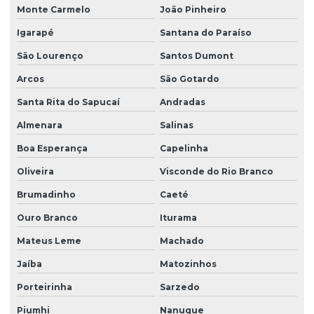
Monte Carmelo
João Pinheiro
Igarapé
Santana do Paraíso
São Lourenço
Santos Dumont
Arcos
São Gotardo
Santa Rita do Sapucaí
Andradas
Almenara
Salinas
Boa Esperança
Capelinha
Oliveira
Visconde do Rio Branco
Brumadinho
Caeté
Ouro Branco
Iturama
Mateus Leme
Machado
Jaíba
Matozinhos
Porteirinha
Sarzedo
Piumhi
Nanuque