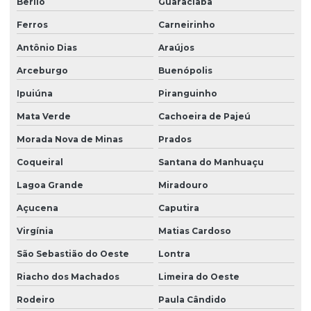
Berilo
Guaraciaba
Ferros
Carneirinho
Antônio Dias
Araújos
Arceburgo
Buenópolis
Ipuiúna
Piranguinho
Mata Verde
Cachoeira de Pajeú
Morada Nova de Minas
Prados
Coqueiral
Santana do Manhuaçu
Lagoa Grande
Miradouro
Açucena
Caputira
Virgínia
Matias Cardoso
São Sebastião do Oeste
Lontra
Riacho dos Machados
Limeira do Oeste
Rodeiro
Paula Cândido