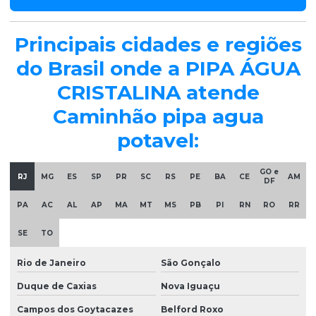
Principais cidades e regiões
do Brasil onde a PIPA ÁGUA
CRISTALINA atende
Caminhão pipa agua
potavel:
GO e
RJ
MG
ES
SP
PR
SC
RS
PE
BA
CE
AM
DF
PA
AC
AL
AP
MA
MT
MS
PB
PI
RN
RO
RR
SE
TO
Rio de Janeiro
São Gonçalo
Duque de Caxias
Nova Iguaçu
Campos dos Goytacazes
Belford Roxo