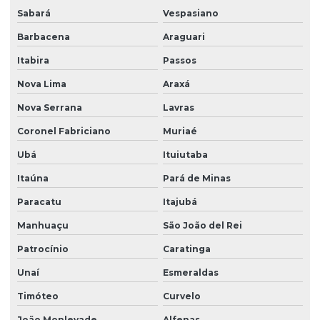
Sabará
Vespasiano
Barbacena
Araguari
Itabira
Passos
Nova Lima
Araxá
Nova Serrana
Lavras
Coronel Fabriciano
Muriaé
Ubá
Ituiutaba
Itaúna
Pará de Minas
Paracatu
Itajubá
Manhuaçu
São João del Rei
Patrocínio
Caratinga
Unaí
Esmeraldas
Timóteo
Curvelo
João Monlevade
Alfenas