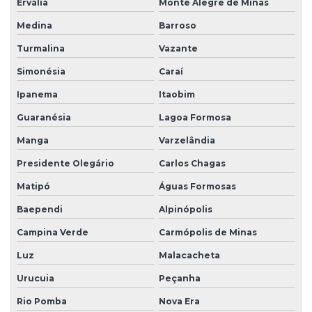
Ervália
Monte Alegre de Minas
Medina
Barroso
Turmalina
Vazante
Simonésia
Caraí
Ipanema
Itaobim
Guaranésia
Lagoa Formosa
Manga
Varzelândia
Presidente Olegário
Carlos Chagas
Matipó
Águas Formosas
Baependi
Alpinópolis
Campina Verde
Carmópolis de Minas
Luz
Malacacheta
Urucuia
Peçanha
Rio Pomba
Nova Era