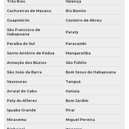
Três Rios
Valença
Cachoeiras de Macacu
Rio Bonito
Guapimirim
Casimiro de Abreu
São Francisco de
Paraty
Itabapoana
Paraíba do Sul
Paracambi
Santo Antônio de Pádua
Mangaratiba
Armação dos Búzios
São Fidélis
São João da Barra
Bom Jesus do Itabapoana
Vassouras
Tanguá
Arraial do Cabo
Itatiaia
Paty do Alferes
Bom Jardim
Iguaba Grande
Piraí
Miracema
Miguel Pereira