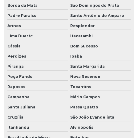
Borda da Mata
São Domingos do Prata
Padre Paraíso
Santo Antônio do Amparo
Arinos
Resplendor
Lima Duarte
Itacarambi
Cássia
Bom Sucesso
Perdizes
Ipaba
Piranga
Santa Margarida
Poço Fundo
Nova Resende
Raposos
Tocantins
Campanha
Mário Campos
Santa Juliana
Passa Quatro
Cruzília
São João Evangelista
Itanhandu
Alvinópolis
Brasilândia de Minas
Botelhos