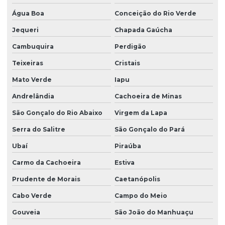
Água Boa
Conceição do Rio Verde
Jequeri
Chapada Gaúcha
Cambuquira
Perdigão
Teixeiras
Cristais
Mato Verde
Iapu
Andrelândia
Cachoeira de Minas
São Gonçalo do Rio Abaixo
Virgem da Lapa
Serra do Salitre
São Gonçalo do Pará
Ubaí
Piraúba
Carmo da Cachoeira
Estiva
Prudente de Morais
Caetanópolis
Cabo Verde
Campo do Meio
Gouveia
São João do Manhuaçu