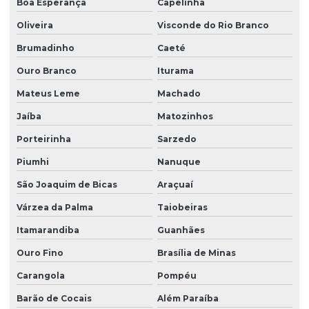
Boa Esperança
Capelinha
Oliveira
Visconde do Rio Branco
Brumadinho
Caeté
Ouro Branco
Iturama
Mateus Leme
Machado
Jaíba
Matozinhos
Porteirinha
Sarzedo
Piumhi
Nanuque
São Joaquim de Bicas
Araçuaí
Várzea da Palma
Taiobeiras
Itamarandiba
Guanhães
Ouro Fino
Brasília de Minas
Carangola
Pompéu
Barão de Cocais
Além Paraíba