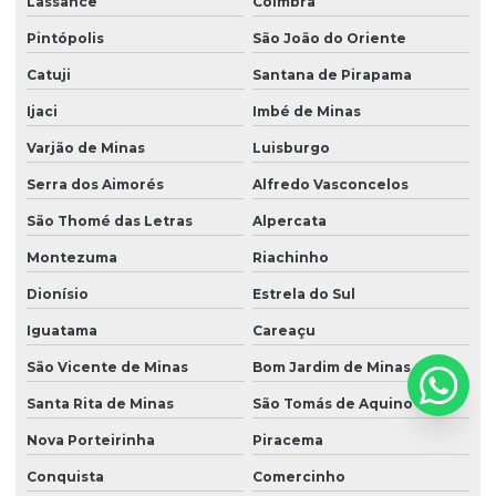
Lassance
Coimbra
Pintópolis
São João do Oriente
Catuji
Santana de Pirapama
Ijaci
Imbé de Minas
Varjão de Minas
Luisburgo
Serra dos Aimorés
Alfredo Vasconcelos
São Thomé das Letras
Alpercata
Montezuma
Riachinho
Dionísio
Estrela do Sul
Iguatama
Careaçu
São Vicente de Minas
Bom Jardim de Minas
Santa Rita de Minas
São Tomás de Aquino
Nova Porteirinha
Piracema
Conquista
Comercinho