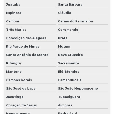
Juatuba
Santa Bárbara
Espinosa
Cláudio
Cambuí
Carmo do Paranaíba
Três Marias
Coromandel
Conceição das Alagoas
Prata
Rio Pardo de Minas
Mutum
Santo Antônio do Monte
Novo Cruzeiro
Pitangui
Sacramento
Mantena
Elói Mendes
Campos Gerais
Camanducaia
São José da Lapa
São João Nepomuceno
Jacutinga
Tupaciguara
Coração de Jesus
Aimorés
Nepomuceno
Pedra Azul