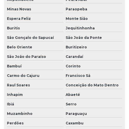
Minas Novas
Paraopeba
Espera Feliz
Monte Sião
Buritis
Jequitinhonha
São Gonçalo do Sapucaí
São João da Ponte
Belo Oriente
Buritizeiro
São João do Paraíso
Carandaí
Bambuí
Corinto
Carmo do Cajuru
Francisco Sá
Raul Soares
Conceição do Mato Dentro
Inhapim
Abaeté
Ibiá
Serro
Muzambinho
Paraguaçu
Perdões
Caxambu