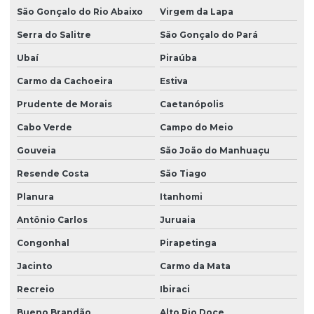
São Gonçalo do Rio Abaixo
Virgem da Lapa
Serra do Salitre
São Gonçalo do Pará
Ubaí
Piraúba
Carmo da Cachoeira
Estiva
Prudente de Morais
Caetanópolis
Cabo Verde
Campo do Meio
Gouveia
São João do Manhuaçu
Resende Costa
São Tiago
Planura
Itanhomi
Antônio Carlos
Juruaia
Congonhal
Pirapetinga
Jacinto
Carmo da Mata
Recreio
Ibiraci
Bueno Brandão
Alto Rio Doce