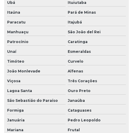
Ubá
Ituiutaba
Itaúna
Pará de Minas
Paracatu
Itajubá
Manhuaçu
São João del Rei
Patrocínio
Caratinga
Unaí
Esmeraldas
Timóteo
Curvelo
João Monlevade
Alfenas
Viçosa
Três Corações
Lagoa Santa
Ouro Preto
São Sebastião do Paraíso
Janaúba
Formiga
Cataguases
Januária
Pedro Leopoldo
Mariana
Frutal