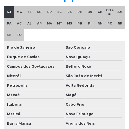
GO e
RJ
MG
ES
SP
PR
SC
RS
PE
BA
CE
AM
DF
PA
AC
AL
AP
MA
MT
MS
PB
PI
RN
RO
RR
SE
TO
Rio de Janeiro
São Gonçalo
Duque de Caxias
Nova Iguaçu
Campos dos Goytacazes
Belford Roxo
Niterói
São João de Meriti
Petrópolis
Volta Redonda
Macaé
Magé
Itaboraí
Cabo Frio
Maricá
Nova Friburgo
Barra Mansa
Angra dos Reis