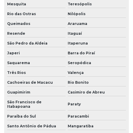
Mesquita
Teresópolis
Rio das Ostras
Nilópolis
Queimados
Araruama
Resende
Itaguaí
São Pedro da Aldeia
Itaperuna
Japeri
Barra do Piraí
Saquarema
Seropédica
Três Rios
Valença
Cachoeiras de Macacu
Rio Bonito
Guapimirim
Casimiro de Abreu
São Francisco de
Paraty
Itabapoana
Paraíba do Sul
Paracambi
Santo Antônio de Pádua
Mangaratiba