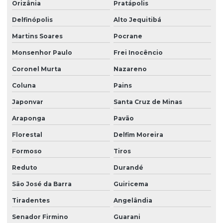
Orizânia
Pratápolis
Delfinópolis
Alto Jequitibá
Martins Soares
Pocrane
Monsenhor Paulo
Frei Inocêncio
Coronel Murta
Nazareno
Coluna
Pains
Japonvar
Santa Cruz de Minas
Araponga
Pavão
Florestal
Delfim Moreira
Formoso
Tiros
Reduto
Durandé
São José da Barra
Guiricema
Tiradentes
Angelândia
Senador Firmino
Guarani