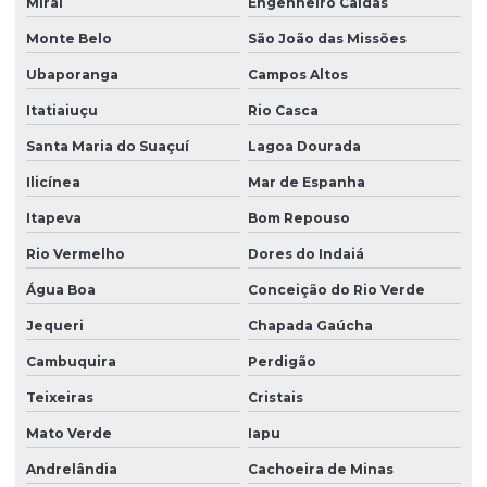
Miraí
Engenheiro Caldas
Monte Belo
São João das Missões
Ubaporanga
Campos Altos
Itatiaiuçu
Rio Casca
Santa Maria do Suaçuí
Lagoa Dourada
Ilicínea
Mar de Espanha
Itapeva
Bom Repouso
Rio Vermelho
Dores do Indaiá
Água Boa
Conceição do Rio Verde
Jequeri
Chapada Gaúcha
Cambuquira
Perdigão
Teixeiras
Cristais
Mato Verde
Iapu
Andrelândia
Cachoeira de Minas