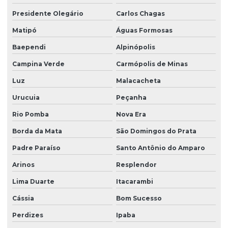
Presidente Olegário
Carlos Chagas
Matipó
Águas Formosas
Baependi
Alpinópolis
Campina Verde
Carmópolis de Minas
Luz
Malacacheta
Urucuia
Peçanha
Rio Pomba
Nova Era
Borda da Mata
São Domingos do Prata
Padre Paraíso
Santo Antônio do Amparo
Arinos
Resplendor
Lima Duarte
Itacarambi
Cássia
Bom Sucesso
Perdizes
Ipaba