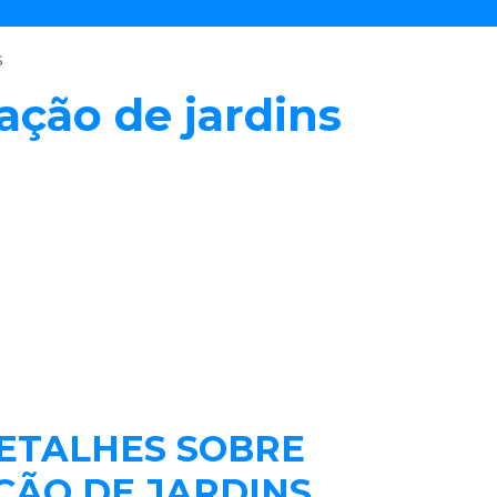
lor da agua caminhao pipa
Venda de agua caminhão 
s
ação de jardins
DETALHES SOBRE
ÇÃO DE JARDINS