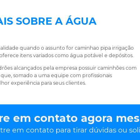
IS SOBRE A ÁGUA
ualidade quando o assunto for
caminhao pipa irrigação
 oferece itens variados como água potável e depósitos.
padrões alcançados pela empresa possuir caminhões com
 que, somado a uma equipe com profissionais
lhor experiência para seus clientes.
re em contato agora me
tre em contato para tirar dúvidas ou so