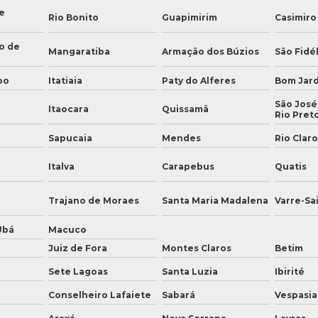
e
Rio Bonito
Guapimirim
Casimiro
o de
Mangaratiba
Armação dos Búzios
São Fidél
bo
Itatiaia
Paty do Alferes
Bom Jar
São José
Itaocara
Quissamã
Rio Pret
Sapucaia
Mendes
Rio Claro
Italva
Carapebus
Quatis
Trajano de Moraes
Santa Maria Madalena
Varre-Sa
Ubá
Macuco
Juiz de Fora
Montes Claros
Betim
Sete Lagoas
Santa Luzia
Ibirité
Conselheiro Lafaiete
Sabará
Vespasi