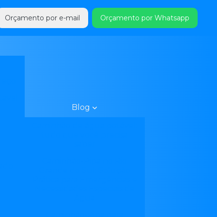
Orçamento por e-mail
Orçamento por Whatsapp
a
reço
tavel
Blog
Caminhão de água potável:
tudo que você precisa
saber
Caminhão-Pipa no Rio
ado
Grande do Sul: Solução
Prática para Emergências e
Necessidades Especiais de
Água
Caminhão-Pipa para