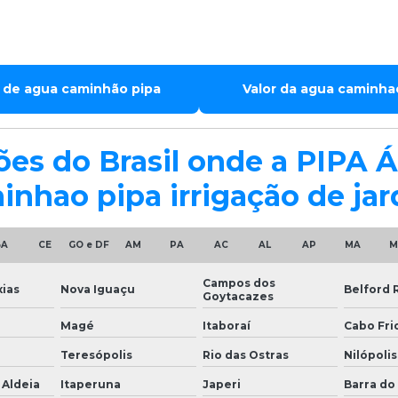
 de agua caminhão pipa
Valor da agua caminha
giões do Brasil onde a PIP
nhao pipa irrigação de jar
BA
CE
GO e DF
AM
PA
AC
AL
AP
MA
M
Campos dos
ias
Nova Iguaçu
Belford 
Goytacazes
Magé
Itaboraí
Cabo Fri
Teresópolis
Rio das Ostras
Nilópolis
 Aldeia
Itaperuna
Japeri
Barra do 