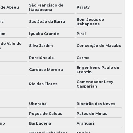
São Francisco de
 de Abreu
Paraty
Itabapoana
Bom Jesus do
is
São João da Barra
Itabapoana
dim
Iguaba Grande
Piraí
 do Vale do
Silva Jardim
Conceição de Macabu
o
Porciúncula
Carmo
Engenheiro Paulo de
Cardoso Moreira
Frontin
Comendador Levy
i
Rio das Flores
Gasparian
Uberaba
Ribeirão das Neves
Poços de Caldas
Patos de Minas
ano
Barbacena
Araguari