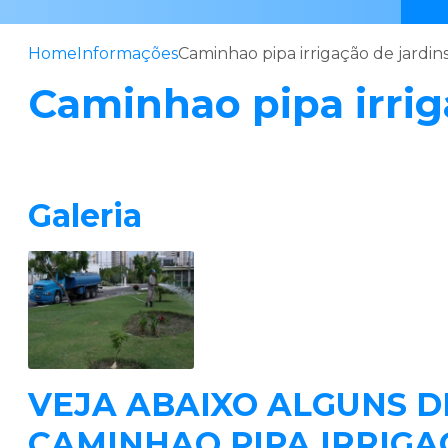
Va
Home
Informações
Caminhao pipa irrigação de jardin
Caminhao pipa irrig
Galeria
VEJA ABAIXO ALGUNS 
CAMINHAO PIPA IRRIGA