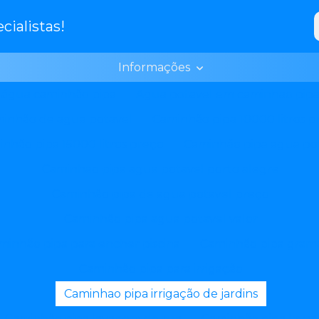
ialistas!
Informações
água caminhão pipa
Agua potavel em caminhao pip
inhão de agua potavel
Caminhão pipa 10000 litros p
nhão pipa 15000 litros preço
Caminhão pipa agua po
Caminhao pipa agua potavel porto alegre
Caminhão pipa de agua potavel preço
Caminhão pipa agua potavel valor
minhão pipa para encher piscina
Caminhão pipa gram
Caminhão pipa para irrigação
Caminhao pipa irrigação de jardins
Caminhão pipa lavagem de rua
Caminhão pipa lavar