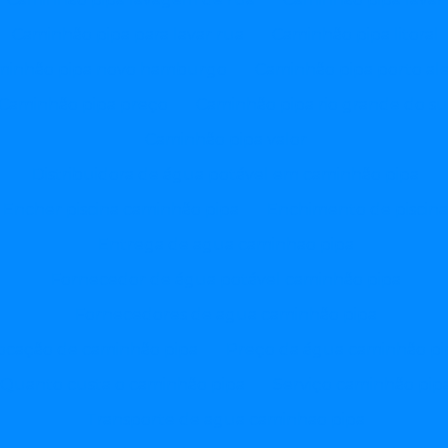
Caminhão pipa para lavar rua
Caminhão pipa litoral
minhão pipa novo hamburgo
Caminhão pipa porto al
Caminhão pipa preço
Caminhão pipa rio grande do su
Caminhão pipa valor
Distribuidora de água potável em caminhão pipa
Encher piscina caminhão pipa
Enchimento de piscin
Entrega de agua caminhao pipa
Fornecedor de água potável caminhão pipa
Fornecedores de agua caminhão pipa
ocação de caminhão pipa
Preço da água caminhão pi
Quanto custa o caminhão pipa
Serviço caminhão pip
Transporte de agua caminhao pipa