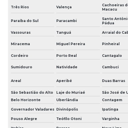
Cachoeiras d
Três Rios
Valença
Macacu
Santo Antôni
Paraíba do Sul
Paracambi
Pádua
Vassouras
Tanguá
Arraial do Ca
Miracema
Miguel Pereira
Pinheiral
Cordeiro
Porto Real
Cantagalo
Sumidouro
Natividade
Cambuci
Areal
Aperibé
Duas Barras
São Sebastião do Alto
Laje do Muriaé
São José de 
Belo Horizonte
Uberlândia
Contagem
Governador Valadares
Divinópolis
Ipatinga
Pouso Alegre
Teófilo Otoni
Varginha