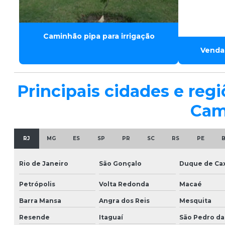
Caminhão pipa para irrigação
Venda
Principais cidades e re
Cami
RJ
MG
ES
SP
PR
SC
RS
PE
Rio de Janeiro
São Gonçalo
Duque de Cax
Petrópolis
Volta Redonda
Macaé
Barra Mansa
Angra dos Reis
Mesquita
Resende
Itaguaí
São Pedro da