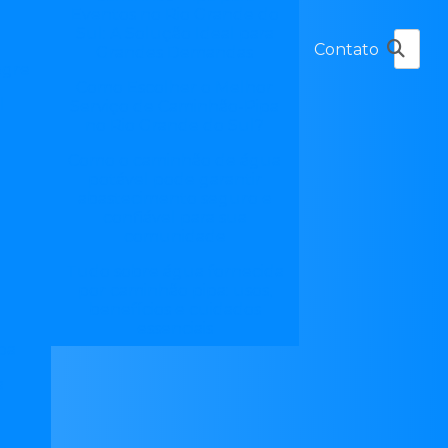
Eventos no Rio Grande do
Sul: A Solução Ideal para
Contato
Grandes Demandas
egre
Como Escolher o Melhor
l
Serviço de Caminhão-Pipa
no Rio Grande do Sul?
Como o caminhão de água
potável pode garantir
abastecimento seguro e
a
confiável para sua
comunidade
Tudo sobre água fornecida
por caminhão pipa: usos,
benefícios e cuidados
essenciais
pa
a