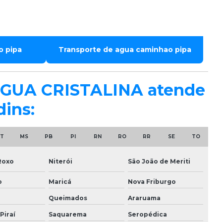
o pipa
Transporte de agua caminhao pipa
A ÁGUA CRISTALINA atende
dins:
T
MS
PB
PI
RN
RO
RR
SE
TO
Roxo
Niterói
São João de Meriti
o
Maricá
Nova Friburgo
Queimados
Araruama
Piraí
Saquarema
Seropédica