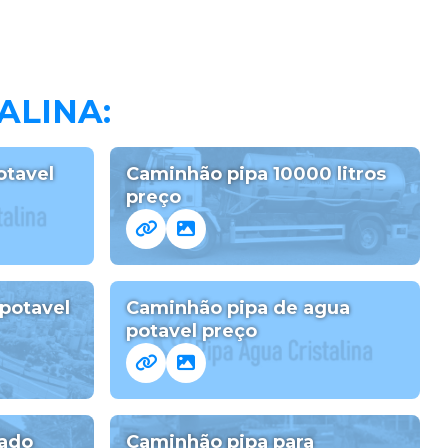
TALINA:
otavel
Caminhão pipa 10000 litros
preço
potavel
Caminhão pipa de agua
potavel preço
ado
Caminhão pipa para