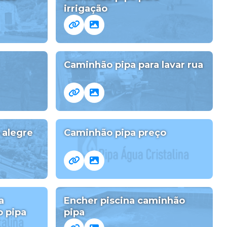
irrigação
Caminhão pipa para lavar rua
 alegre
Caminhão pipa preço
a
Encher piscina caminhão
 pipa
pipa