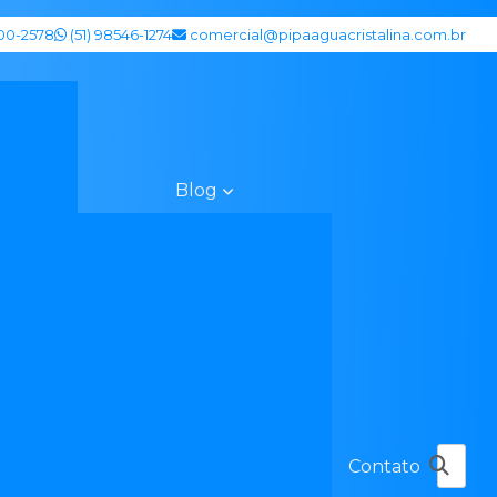
600-2578
(51) 98546-1274
comercial@pipaaguacristalina.com.br
pa
 preço
otavel
Blog
Caminhão-Pipa no Rio
Grande do Sul: Solução
Prática para Emergências
e Necessidades Especiais
de Água
mado
Caminhão-Pipa para
jardins
Eventos no Rio Grande
do Sul: A Solução Ideal
r
para Grandes Demandas
l
Como Escolher o Melhor
Contato
Serviço de Caminhão-
legre