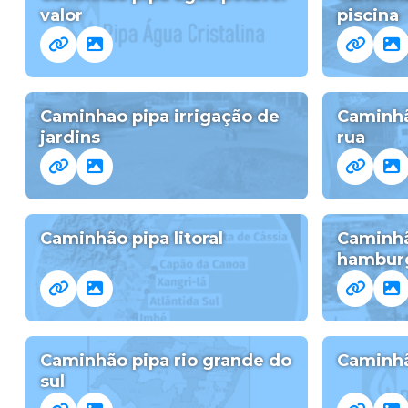
valor
piscina
Caminhao pipa irrigação de
Caminhã
jardins
rua
Caminhão pipa litoral
Caminhã
hambur
Caminhão pipa rio grande do
Caminhã
sul