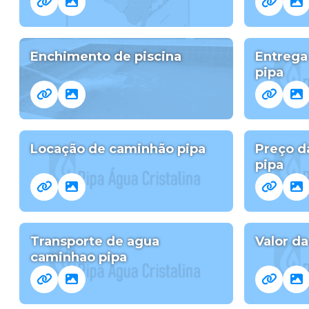
Enchimento de piscina
Entrega
pipa
Locação de caminhão pipa
Preço d
pipa
Transporte de agua
Valor d
caminhao pipa