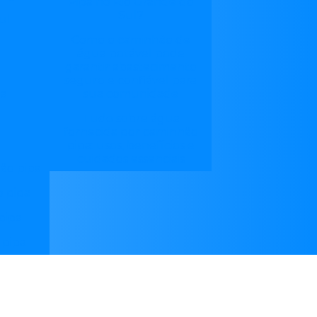
Pipa no Rio Grande do
Sul?
ul
Como o caminhão de
água potável pode
garantir abastecimento
seguro e confiável para
sua comunidade
na
Tudo sobre água
fornecida por caminhão
pipa: usos, benefícios e
cuidados essenciais
ão pipa
 pipa
pipa
 pipa