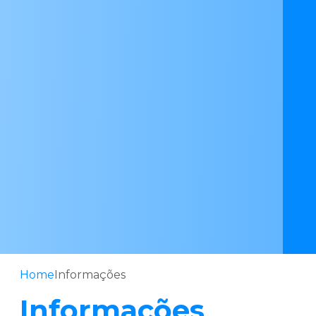
For
Pr
V
Home
Informações
Informações