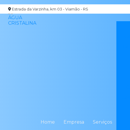
Estrada da Varzinha, km 03 - Viamão - RS
Ca
Ca
C
Cam
Home
Empresa
Serviços
C