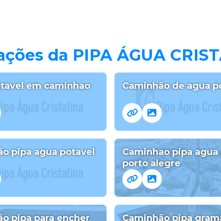
mações da PIPA ÁGUA CRIS
tavel em caminhao
Caminhão de agua p
o pipa agua potavel
Caminhao pipa agua 
porto alegre
o pipa para encher
Caminhão pipa gram