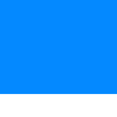
Caminhão pipa preço
Caminhão pipa rio grande do s
Caminhão pipa valor
Distribuidora de água potável em caminhão pipa
Encher piscina caminhão pipa
Enchimento de pisci
Entrega de agua caminhao pipa
Fornecedor de água potável caminhão pipa
necedores de agua caminhão pipa
Locação de caminh
eço da água caminhão pipa
Quanto custa o caminhão
Serviço caminhão pipa
Transporte de agua caminhao 
alor da agua caminhao pipa
Venda de agua caminhão