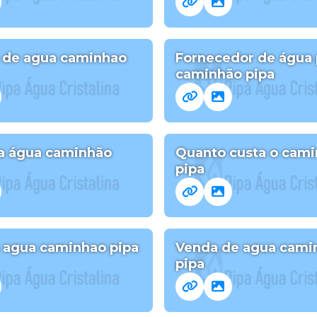
 de agua caminhao
Fornecedor de água 
caminhão pipa
a água caminhão
Quanto custa o cam
pipa
a agua caminhao pipa
Venda de agua cami
pipa