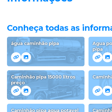
Conheça todas as infor
água caminhão pipa
Agua po
pipa
Caminhão pipa 15000 litros
Caminhã
preço
Caminhão pipa agua potavel
Caminhã