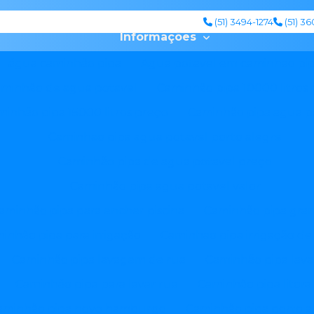
(51) 3494-1274
(51) 3
Informações
água caminhão pipa
Agua potavel em caminhao pi
minhão de agua potavel
Caminhão pipa 10000 litros
minhão pipa 15000 litros preço
Caminhão pipa agua p
Caminhao pipa agua potavel porto alegre
Caminhão pipa de agua potavel preço
Caminhão pipa agua potavel valor
aminhão pipa para encher piscina
Caminhão pipa gra
inhão pipa para irrigação
Caminhao pipa irrigação de 
Caminhão pipa lavagem de rua
Caminhão pipa lava
Caminhão pipa para lavar rua
Caminhão pipa litora
aminhão pipa novo hamburgo
Caminhão pipa porto a